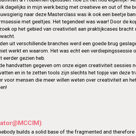
k dagelijks in mijn werk bezig met creatieve en out of the 
uwsgierig naar deze Masterclass was ik ook een beetje ban
ormsessie met geeltjes. Het tegendeel was waar! Door de ko
oek op het gebied van creativiteit aan praktijkcases bracht
rwacht.
den uit verschillende branches werd een goede brug geslag
niet werkt en waarom. Het was echt een verdiepingssessie o
iet eerder gezien heb.
e handvatten gegeven om onze eigen creativiteit sessies n
tten en in te zetten tools zijn slechts het topje van deze tra
r voor mensen die meer willen weten over creativiteit en he
en!
litator@MCCIM)
omebody builds a solid base of the fragmented and therefore