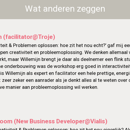
Wat anderen zeggen
 (facilitator@Troje)
teit & Problemen oplossen: hoe zit het nou echt?’ gaf mij e
ippen creativiteit en probleemoplossing. We denken allemaal
rkt, maar Willemijn brengt je daar als deelnemer een flink st
e onderbouwing was de workshop erg goed in interactiviteit
is Willemijn als expert en facilitator een hele prettige, ener
zeer zeker een aanrader als je denkt alles al te weten over cr
eve manier aan probleemoplossing wil werken.
oom (New Business Developer@Vialis)
tiviteit & Problemen oplossen: hoe zit het nou eigenlijk? A