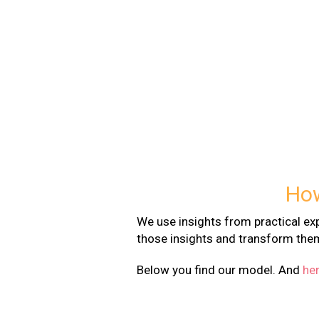
.
How
We use insights from practical exp
those insights and transform the
Below you find our model. And
he