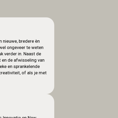
en nieuwe, bredere èn
 wel ongeveer te weten
uk verder in. Naast de
 en de afwisseling van
gieke en sprankelende
eativiteit, of als je met
ls Innovatie en New